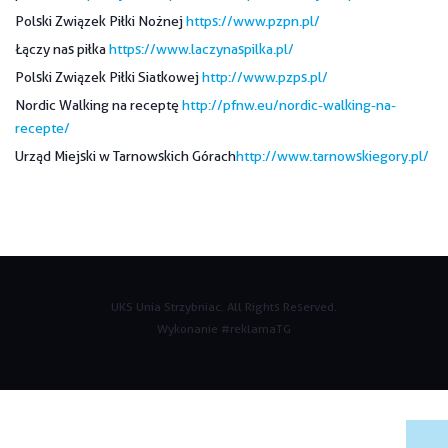
Polski Związek Piłki Nożnej
https://www.pzpn.pl/
Łączy nas piłka
https://www.laczynaspilka.pl/
Polski Związek Piłki Siatkowej
http://www.pzps.pl/
Nordic Walking na receptę
http://pfnw.eu/nordic-walking-na-
recepte/
Urząd Miejski w Tarnowskich Górach
http://www.tarnowskiegory.pl/
UKS Unia Strzybniac. All Rights Reserved.
Wykonanie
#reklamaTG