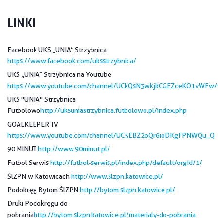
LINKI
Facebook UKS „UNIA” Strzybnica
https://www.facebook.com/uksstrzybnica/
UKS „UNIA” Strzybnica na Youtube
https://www.youtube.com/channel/UCkQsN3wkjkCGEZceKO1vWFw/
UKS "UNIA" Strzybnica
Futbolowo
http://uksuniastrzybnica.futbolowo.pl/index.php
GOALKEEPER TV
https://www.youtube.com/channel/UC5EBZ2oQr6ioDKgFPNWQu_Q
90 MINUT
http://www.90minut.pl/
Futbol Serwis
http://futbol-serwis.pl/index.php/default/orgId/1/
ŚlZPN w Katowicach
http://www.slzpn.katowice.pl/
Podokręg Bytom ŚlZPN
http://bytom.slzpn.katowice.pl/
Druki Podokręgu do
pobrania
http://bytom.slzpn.katowice.pl/materialy-do-pobrania